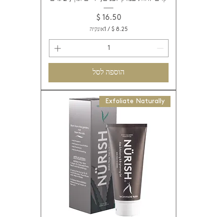
מחיר
/
1אונקיה
8
.
2
5
הוספה לסל
$
ל
Exfoliate Naturally
-
1
א
ו
ו
נ
ץ
'