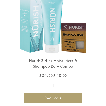
1
א
ו
ו
נ
ץ
'
Nurish 3.4 oz Moisturizer &
Shampoo Bar+ Combo
מחיר רגיל
מחיר מבצע
הוספה לסל