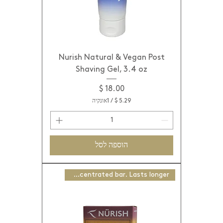
Nurish Natural & Vegan Post
Shaving Gel, 3.4 oz
מחיר
/
1אונקיה
5
.
2
9
הוספה לסל
$
ל
Concentrated bar. Lasts longer
-
1
א
ו
ו
נ