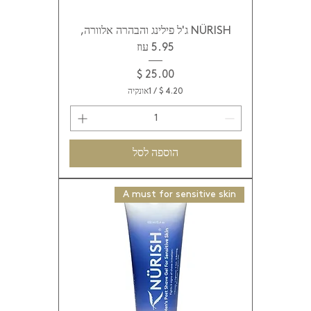
NÜRISH ג'ל פילינג והבהרה אלוורה,
5.95 עוז
מחיר
/
1אונקיה
4
.
2
0
הוספה לסל
$
ל
A must for sensitive skin
-
1
א
ו
ו
נ
ץ
'