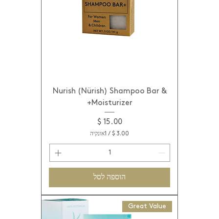
ץ
'
Nurish (Nürish) Shampoo Bar &
Moisturizer+
מחיר
/
1אונקיה
3
.
0
0
הוספה לסל
$
ל
Great Value
-