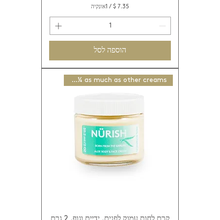
/
1אונקיה
7
.
3
5
הוספה לסל
$
ל
Use ¼ as much as other creams
-
1
א
ו
ו
נ
ץ
'
קרם לחות עמוק לפנים, ידיים וגוף, 2 גרם